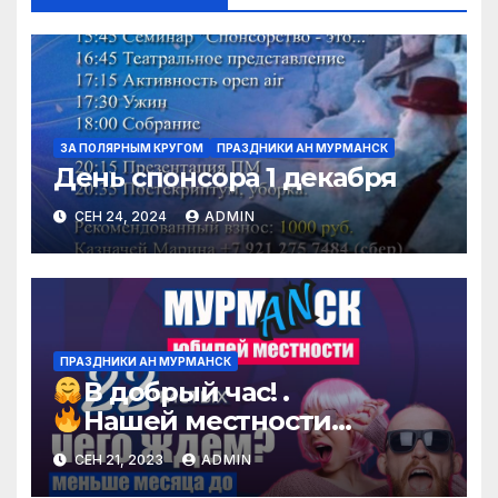
ЗА ПОЛЯРНЫМ КРУГОМ
ПРАЗДНИКИ АН МУРМАНСК
День спонсора 1 декабря
СЕН 24, 2024
ADMIN
ПРАЗДНИКИ АН МУРМАНСК
В добрый час! .
Нашей местности
исполняется 22 года !!!
СЕН 21, 2023
ADMIN
23 Сентября мы будем