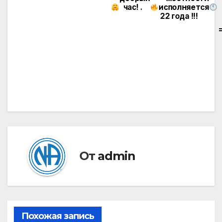
час! .
исполняется
22 года !!!
От
admin
Похожая запись